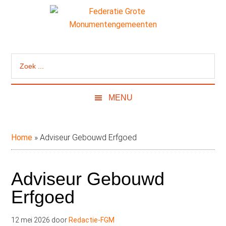
Door
Skip
Spring
naar
to
naar
de
secondary
de
Federatie
Website
hoofd
menu
eerste
van
inhoud
sidebar
Grote
Zoek
de
...
Federatie
Monumentengeme
Grote
MENU
Monumentengemeenten
Home
»
Adviseur Gebouwd Erfgoed
Adviseur Gebouwd
Erfgoed
12 mei 2026
door
Redactie-FGM