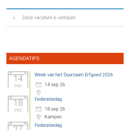
Deze vacature is verlopen.
Primaire
AGENDATIPS
Sidebar
Week van het Duurzaam Erfgoed 2026
14
14 sep 26
sep
Federatiedag
18
18 sep 26
sep
Kampen
Federatiedag
27