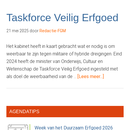
Taskforce Veilig Erfgoed
21 mei 2025
door
Redactie-FGM
Het kabinet heeft in kaart gebracht wat er nodig is om
weerbaar te zijn tegen militaire of hybride dreigingen. Eind
2024 heeft de minister van Onderwijs, Cultuur en
Wetenschap de Taskforce Veilig Erfgoed ingesteld met
overTaskfor
als doel de weerbaarheid van de …
[Lees meer...]
Veilig
Erfgoed
Primaire
AGENDATIPS
Sidebar
Week van het Duurzaam Erfgoed 2026