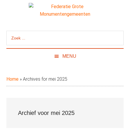
Door
Skip
Spring
naar
to
naar
de
secondary
de
Federatie
Website
hoofd
menu
eerste
van
inhoud
sidebar
Grote
Zoek
de
...
Federatie
Monumentengeme
Grote
MENU
Monumentengemeenten
Home
»
Archives for mei 2025
Archief voor mei 2025