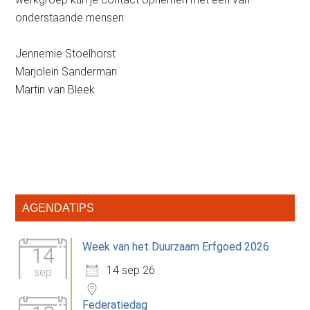
onderstaande mensen:
Jennemie Stoelhorst
Marjolein Sanderman
Martin van Bleek
Primaire
AGENDATIPS
Sidebar
Week van het Duurzaam Erfgoed 2026
14
14 sep 26
sep
Federatiedag