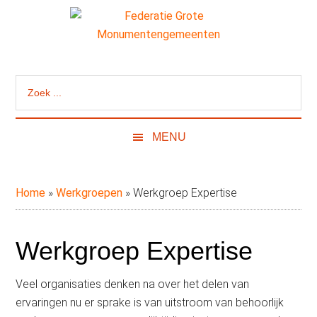
Door
Skip
Spring
Spring
naar
to
naar
naar
de
secondary
de
de
Federatie
Website
hoofd
menu
eerste
tweede
van
inhoud
sidebar
sidebar
Grote
Zoek
de
...
Federatie
Monumentengeme
Grote
MENU
Monumentengemeenten
Home
»
Werkgroepen
»
Werkgroep Expertise
Werkgroep Expertise
Veel organisaties denken na over het delen van
ervaringen nu er sprake is van uitstroom van behoorlijk