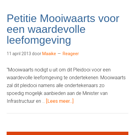
Petitie Mooiwaarts voor
een waardevolle
leefomgeving
11 april 2013
door
Maaike
Reageer
"Mooiwaarts nodigt u uit om dit Pleidooi voor een
waardevolle leefomgeving te ondertekenen. Mooiwaarts
zal dit pleidooi namens alle ondertekenaars zo
spoedig mogelijk aanbieden aan de Minister van
overPetitie
Infrastructuur en …
[Lees meer...]
Mooiwaarts
voor
een
waardevolle