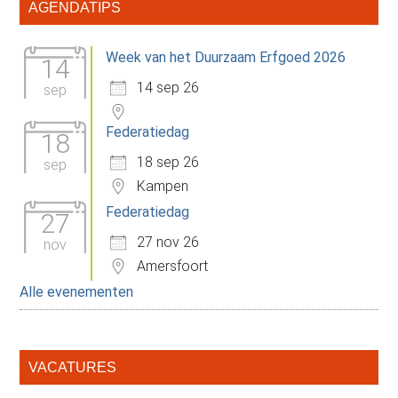
Primaire
AGENDATIPS
leefomgeving
Sidebar
Week van het Duurzaam Erfgoed 2026
14
14 sep 26
sep
Federatiedag
18
18 sep 26
sep
Kampen
Federatiedag
27
27 nov 26
nov
Amersfoort
Alle evenementen
VACATURES