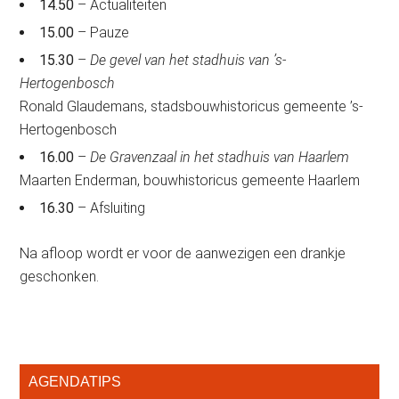
14.50
– Actualiteiten
15.00
– Pauze
15.30
–
De gevel van het stadhuis van ’s-
Hertogenbosch
Ronald Glaudemans, stadsbouwhistoricus gemeente ’s-
Hertogenbosch
16.00
–
De Gravenzaal in het stadhuis van Haarlem
Maarten Enderman, bouwhistoricus gemeente Haarlem
16.30
– Afsluiting
Na afloop wordt er voor de aanwezigen een drankje
geschonken.
Primaire
AGENDATIPS