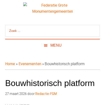
Door
Skip
Spring
naar
to
naar
de
secondary
de
Federatie
Website
hoofd
menu
eerste
van
inhoud
sidebar
Grote
Zoek
de
...
Federatie
Monumentengeme
Grote
MENU
Monumentengemeenten
Home
»
Evenementen
»
Bouwhistorisch platform
Bouwhistorisch platform
27 maart 2026
door
Redactie-FGM