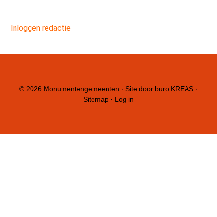
Inloggen redactie
© 2026
Monumentengemeenten
· Site door
buro KREAS
·
Sitemap
·
Log in