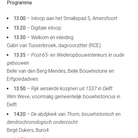
Programma
13.00
– Inloop aan het Smallepad 5, Amersfoort
13.20
– Digitale inloop
13.30
– Welkom en inleiding
Gabri van Tussenbroek, dagvoorzitter (RCE)
13.35
–
Post-65- en Wederopbouwinterieurs in oude
gebouwen
Belle van den Berg-Mendes, Belle Bouwhistorie en
Erfgoedadvies
13.50
–
Rijk versierde kozijnen uit 1537 in Delft
Wim Weve, voormalig gemeentelijk bouwhistoricus in
Delft
14.20
–
De abdijkerk van Thorn, bouwhistorisch en
dendrochronologisch onderzocht
Birgit Dukers, Buro4