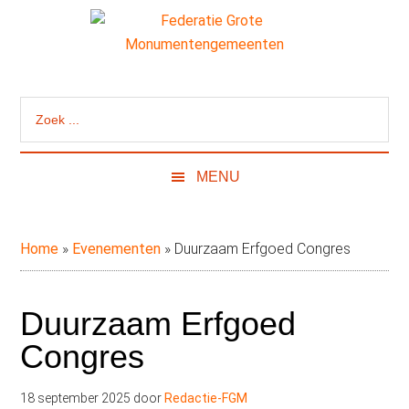
Door
Skip
Spring
naar
to
naar
de
secondary
de
Federatie
Website
hoofd
menu
eerste
van
inhoud
sidebar
Grote
Zoek
de
...
Federatie
Monumentengeme
Grote
MENU
Monumentengemeenten
Home
»
Evenementen
»
Duurzaam Erfgoed Congres
Duurzaam Erfgoed
Congres
18 september 2025
door
Redactie-FGM