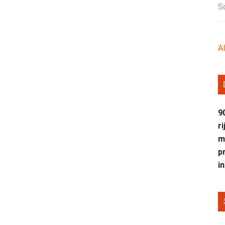
S
A
9
r
m
p
i