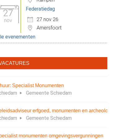
Federatiedag
27
27 nov 26
nov
Amersfoort
lle evenementen
fice 365
Outlook Live
VACATURES
nhuur: Specialist Monumenten
chiedam
Gemeente Schiedam
eleidsadviseur erfgoed, monumenten en archeologie
chiedam
Gemeente Schiedam
pecialist monumenten omgevingsvergunningen