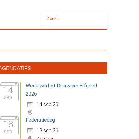
Zoek
...
rimaire
AGENDATIPS
idebar
Week van het Duurzaam Erfgoed
14
2026
sep
14 sep 26
Federatiedag
18
18 sep 26
sep
Kampen