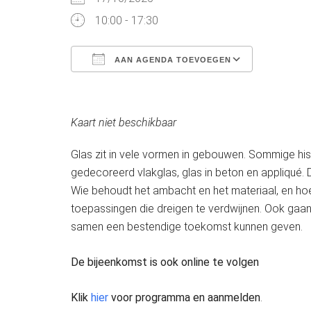
10:00 - 17:30
AAN AGENDA TOEVOEGEN
Download ICS
Google C
Kaart niet beschikbaar
Glas zit in vele vormen in gebouwen. Sommige his
gedecoreerd vlakglas, glas in beton en appliqué.
Wie behoudt het ambacht en het materiaal, en ho
toepassingen die dreigen te verdwijnen. Ook gaa
samen een bestendige toekomst kunnen geven.
De bijeenkomst is ook online te volgen
Klik
hier
voor programma en aanmelden
.