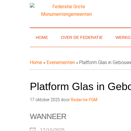
Door
Skip
Spring
naar
to
naar
de
secondary
de
Federatie
Website
hoofd
menu
eerste
van
inhoud
sidebar
Grote
de
HOME
OVER DE FEDERATIE
WERKG
Federatie
Monumenteng
Grote
Monumentengemeenten
Home
»
Evenementen
»
Platform Glas in Gebouw
Platform Glas in Ge
17 oktober 2025
door
Redactie-FGM
WANNEER
17/10/2025