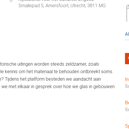
Smallepad 5, Amersfoort, Utrecht, 3811 MG
A
alendar
iCalendar
Of
torische uitingen worden steeds zeldzamer, zoals
 De kennis om het materiaal te behouden ontbreekt soms.
e? Tijdens het platform besteden we aandacht aan
I
S
n we met elkaar in gesprek over hoe we glas in gebouwen
B
S
S