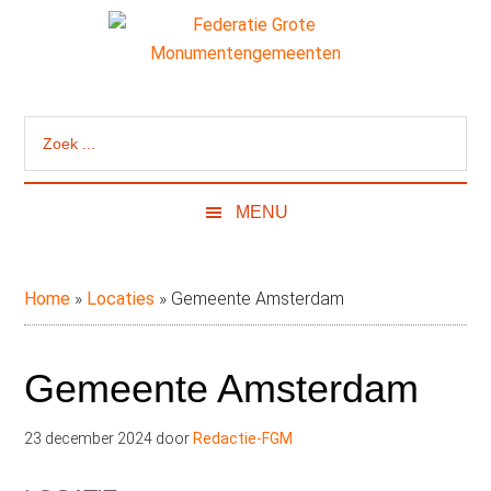
Door
Skip
Spring
naar
to
naar
de
secondary
de
Federatie
Website
hoofd
menu
eerste
van
inhoud
sidebar
Grote
Zoek
de
...
Federatie
Monumentengeme
Grote
MENU
Monumentengemeenten
Home
»
Locaties
»
Gemeente Amsterdam
Gemeente Amsterdam
23 december 2024
door
Redactie-FGM