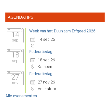
Primaire
AGENDATIPS
Sidebar
Week van het Duurzaam Erfgoed 2026
14
14 sep 26
sep
Federatiedag
18
18 sep 26
sep
Kampen
Federatiedag
27
27 nov 26
nov
Amersfoort
Alle evenementen