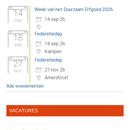
Sidebar
van
Week van het Duurzaam Erfgoed 2026
het
14
jaar
14 sep 26
sep
2021
Federatiedag
18
18 sep 26
sep
Kampen
Federatiedag
27
27 nov 26
nov
Amersfoort
Alle evenementen
VACATURES