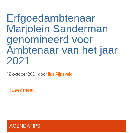
Erfgoedambtenaar
Marjolein Sanderman
genomineerd voor
Ambtenaar van het jaar
2021
18 oktober 2021
door
Ilse Rijneveld
overErfgoedambtenaar
…
[Lees meer...]
Marjolein
Sanderman
genomineerd
voor
Primaire
AGENDATIPS
Ambtenaar