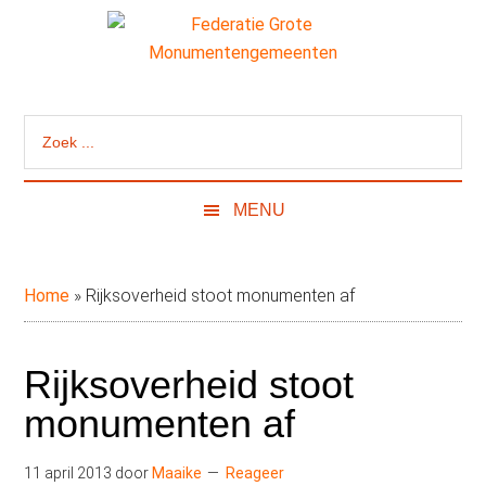
Door
Skip
Spring
naar
to
naar
de
secondary
de
Federatie
Website
hoofd
menu
eerste
van
inhoud
sidebar
Grote
Zoek
de
...
Federatie
Monumentengeme
Grote
MENU
Monumentengemeenten
Home
»
Rijksoverheid stoot monumenten af
Rijksoverheid stoot
monumenten af
11 april 2013
door
Maaike
Reageer