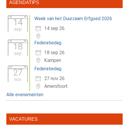
Primaire
AGENDATIPS
Sidebar
Week van het Duurzaam Erfgoed 2026
14
14 sep 26
sep
Federatiedag
18
18 sep 26
sep
Kampen
Federatiedag
27
27 nov 26
nov
Amersfoort
Alle evenementen
VACATURES