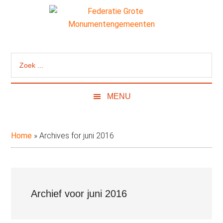
Door
Skip
Spring
naar
to
naar
de
secondary
de
Federatie
Website
hoofd
menu
eerste
van
inhoud
sidebar
Grote
Zoek
de
...
Federatie
Monumentengeme
Grote
MENU
Monumentengemeenten
Home
»
Archives for juni 2016
Archief voor juni 2016