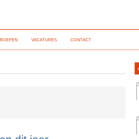
ROEPEN
VACATURES
CONTACT
emeenten
P
S