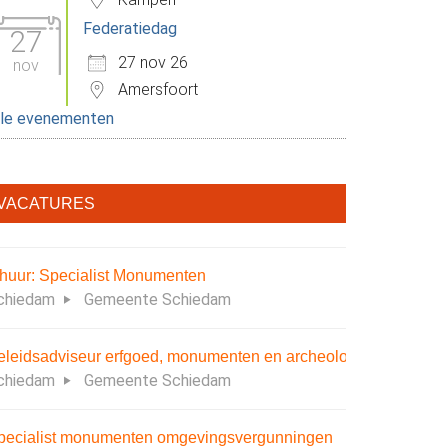
Federatiedag
27
27 nov 26
nov
Amersfoort
lle evenementen
VACATURES
nhuur: Specialist Monumenten
chiedam
Gemeente Schiedam
eleidsadviseur erfgoed, monumenten en archeologie
chiedam
Gemeente Schiedam
pecialist monumenten omgevingsvergunningen