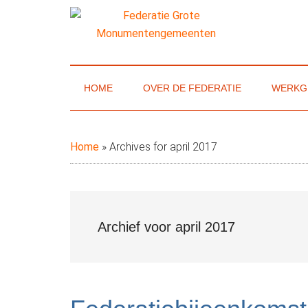
Door
Skip
Spring
naar
to
naar
de
secondary
de
Federatie
Website
hoofd
menu
eerste
van
inhoud
sidebar
Grote
de
HOME
OVER DE FEDERATIE
WERKG
Federatie
Monumenteng
Grote
Monumentengemeenten
Home
»
Archives for april 2017
Archief voor april 2017