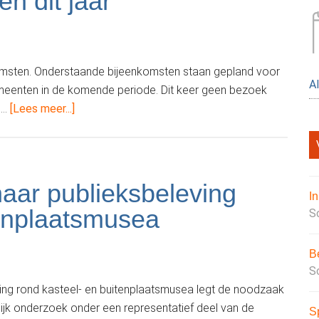
n dit jaar
nkomsten. Onderstaande bijeenkomsten staan gepland voor
A
eenten in de komende periode. Dit keer geen bezoek
overFederatiebijeenkomsten
 …
[Lees meer...]
dit
jaar
naar publieksbeleving
I
tenplaatsmusea
S
B
S
ving rond kasteel- en buitenplaatsmusea legt de noodzaak
ijk onderzoek onder een representatief deel van de
S