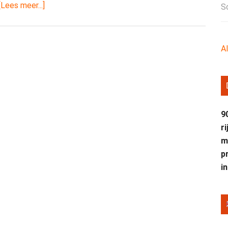
overLandelijk
[Lees meer...]
S
onderzoek
naar
publieksbeleving
A
rond
kasteel-
en
buitenplaatsmusea
9
r
m
p
i