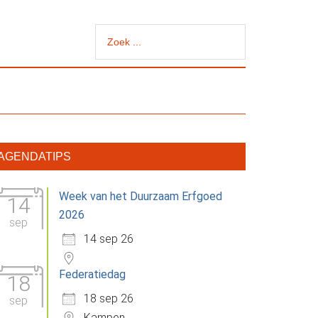
Zoek
...
rimaire
AGENDATIPS
idebar
Week van het Duurzaam Erfgoed
14
2026
sep
14 sep 26
Federatiedag
18
18 sep 26
sep
Kampen