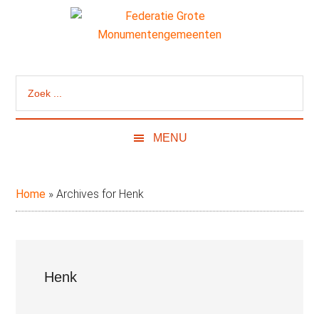
Door
Skip
Spring
naar
to
naar
de
secondary
de
Federatie
Website
hoofd
menu
eerste
van
inhoud
sidebar
Grote
Zoek
de
...
Federatie
Monumentengeme
Grote
MENU
Monumentengemeenten
Home
»
Archives for Henk
Henk