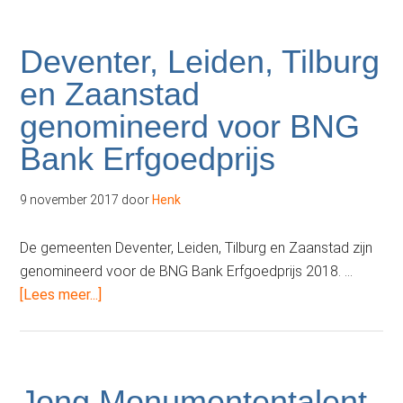
“Erfgoed
in
transitie”
Deventer, Leiden, Tilburg
overhandigd
en Zaanstad
aan
genomineerd voor BNG
nieuwe
minister
Bank Erfgoedprijs
OCW
9 november 2017
door
Henk
De gemeenten Deventer, Leiden, Tilburg en Zaanstad zijn
genomineerd voor de BNG Bank Erfgoedprijs 2018. …
overDeventer,
[Lees meer...]
Leiden,
Tilburg
en
Zaanstad
Jong Monumententalent