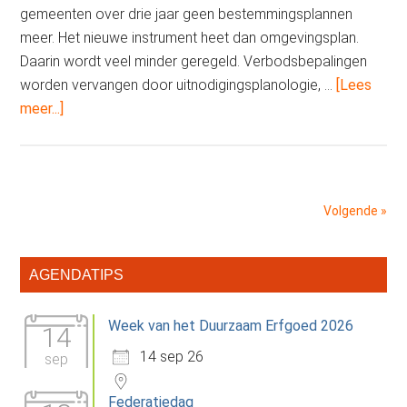
gemeenten over drie jaar geen bestemmingsplannen
meer. Het nieuwe instrument heet dan omgevingsplan.
Daarin wordt veel minder geregeld. Verbodsbepalingen
worden vervangen door uitnodigingsplanologie, …
[Lees
overSchetsboek
meer...]
voor
een
omgevingsplan
op
Volgende »
kwaliteit
Primaire
AGENDATIPS
Sidebar
Week van het Duurzaam Erfgoed 2026
14
14 sep 26
sep
Federatiedag