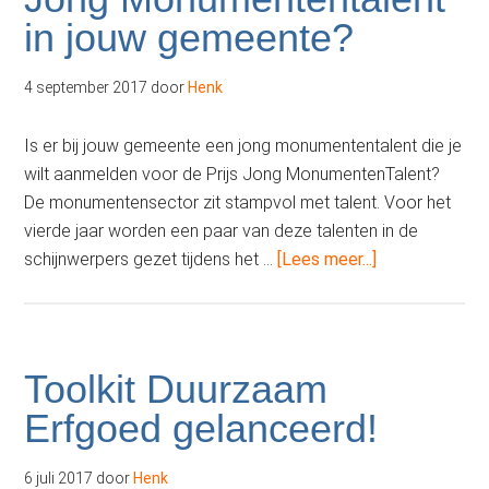
genomineerd
in jouw gemeente?
voor
BNG
4 september 2017
door
Henk
Bank
Erfgoedprijs
Is er bij jouw gemeente een jong monumententalent die je
wilt aanmelden voor de Prijs Jong MonumentenTalent?
De monumentensector zit stampvol met talent. Voor het
vierde jaar worden een paar van deze talenten in de
overJong
schijnwerpers gezet tijdens het …
[Lees meer...]
Monumententa
in
jouw
gemeente?
Toolkit Duurzaam
Erfgoed gelanceerd!
6 juli 2017
door
Henk