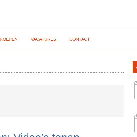
ROEPEN
VACATURES
CONTACT
emeenten
P
S