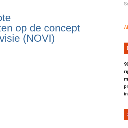
S
ote
n op de concept
A
visie (NOVI)
9
r
m
p
i