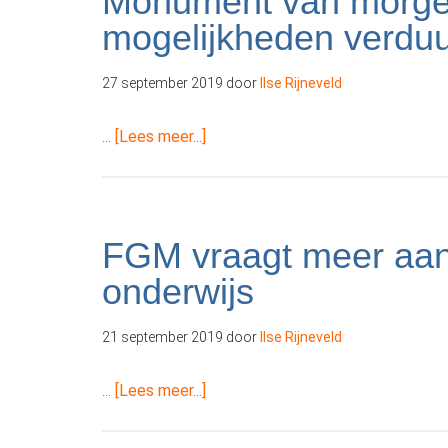
Monument van morgen
mogelijkheden verd
27 september 2019
door
Ilse Rijneveld
overMonument
…
[Lees meer...]
van
morgen:
Video’s
tonen
FGM vraagt meer aand
mogelijkheden
onderwijs
verduurzaming
monumenten
21 september 2019
door
Ilse Rijneveld
overFGM
…
[Lees meer...]
vraagt
meer