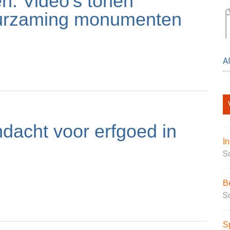
: Video’s tonen
uurzaming monumenten
A
acht voor erfgoed in
I
S
B
S
S