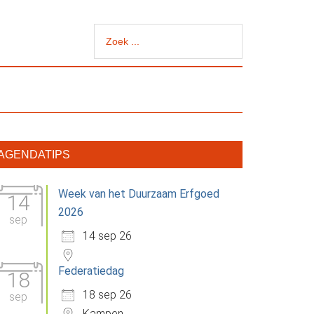
Zoek
...
rimaire
AGENDATIPS
idebar
Week van het Duurzaam Erfgoed
14
2026
sep
14 sep 26
Federatiedag
18
18 sep 26
sep
Kampen