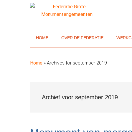
Door
Skip
Spring
naar
to
naar
de
secondary
de
Federatie
Website
hoofd
menu
eerste
van
inhoud
sidebar
Grote
de
HOME
OVER DE FEDERATIE
WERKG
Federatie
Monumenteng
Grote
Monumentengemeenten
Home
»
Archives for september 2019
Archief voor september 2019