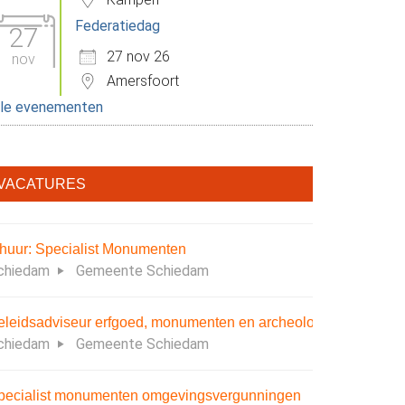
Federatiedag
27
27 nov 26
nov
Amersfoort
lle evenementen
VACATURES
nhuur: Specialist Monumenten
chiedam
Gemeente Schiedam
eleidsadviseur erfgoed, monumenten en archeologie
chiedam
Gemeente Schiedam
pecialist monumenten omgevingsvergunningen