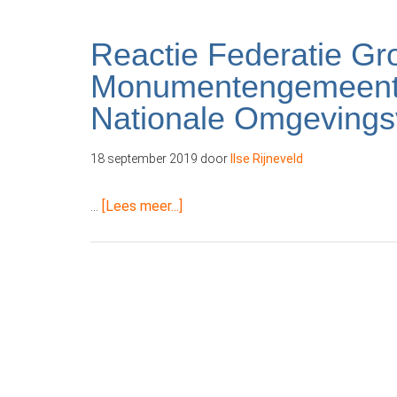
aandacht
voor
Reactie Federatie Gr
erfgoed
Monumentengemeente
in
Nationale Omgevings
onderwijs
18 september 2019
door
Ilse Rijneveld
overReactie
…
[Lees meer...]
Federatie
Grote
Monumentengemeenten
op
de
concept
Nationale
Omgevingsvisie