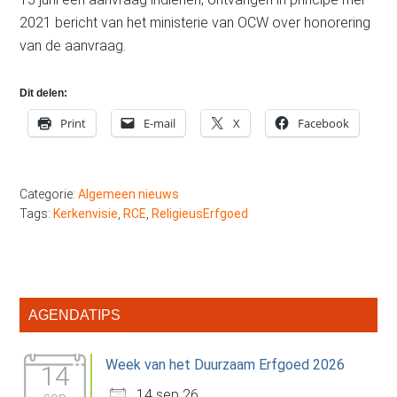
2021 bericht van het ministerie van OCW over honorering
van de aanvraag.
Dit delen:
Print
E-mail
X
Facebook
Categorie:
Algemeen nieuws
Tags:
Kerkenvisie
,
RCE
,
ReligieusErfgoed
Primaire
AGENDATIPS
Sidebar
Week van het Duurzaam Erfgoed 2026
14
14 sep 26