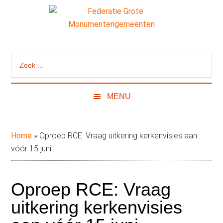
Door
Skip
Spring
naar
to
naar
de
secondary
de
Federatie
Website
hoofd
menu
eerste
van
inhoud
sidebar
Grote
Zoek
de
...
Federatie
Monumentengeme
Grote
MENU
Monumentengemeenten
Home
»
Oproep RCE: Vraag uitkering kerkenvisies aan
vóór 15 juni
Oproep RCE: Vraag
uitkering kerkenvisies