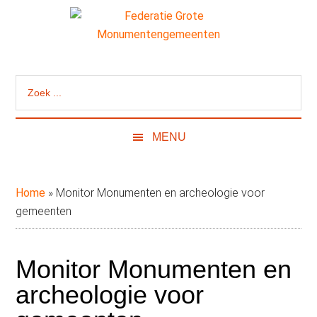
Door
Skip
Spring
naar
to
naar
de
secondary
de
Federatie
Website
hoofd
menu
eerste
van
inhoud
sidebar
Grote
Zoek
de
...
Federatie
Monumentengeme
Grote
MENU
Monumentengemeenten
Home
»
Monitor Monumenten en archeologie voor
gemeenten
Monitor Monumenten en
archeologie voor