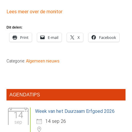
Lees meer over de monitor
Dit delen:
Print
E-mail
X
Facebook
Categorie:
Algemeen nieuws
Primaire
AGENDATIPS
Sidebar
Week van het Duurzaam Erfgoed 2026
14
14 sep 26
sep