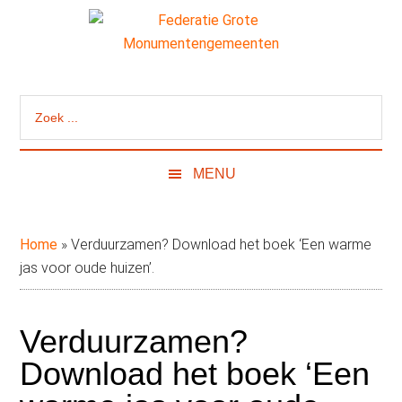
Door
Skip
Spring
naar
to
naar
de
secondary
de
Federatie
Website
hoofd
menu
eerste
van
inhoud
sidebar
Grote
Zoek
de
...
Federatie
Monumentengeme
Grote
MENU
Monumentengemeenten
Home
»
Verduurzamen? Download het boek ‘Een warme
jas voor oude huizen’.
Verduurzamen?
Download het boek ‘Een