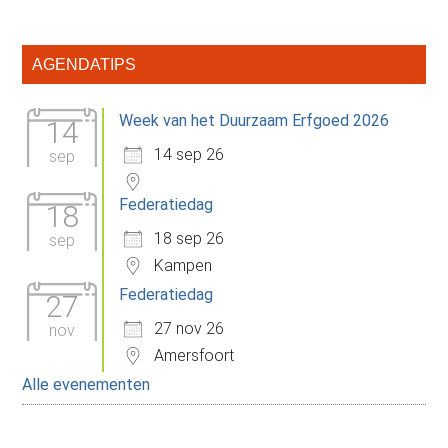
Primaire
AGENDATIPS
Sidebar
Week van het Duurzaam Erfgoed 2026
14
14 sep 26
sep
Federatiedag
18
18 sep 26
sep
Kampen
Federatiedag
27
27 nov 26
nov
Amersfoort
Alle evenementen