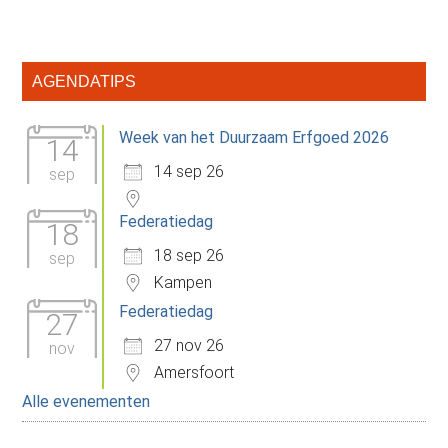
Primaire
AGENDATIPS
Sidebar
Week van het Duurzaam Erfgoed 2026
14
14 sep 26
sep
Federatiedag
18
18 sep 26
sep
Kampen
Federatiedag
27
27 nov 26
nov
Amersfoort
Alle evenementen