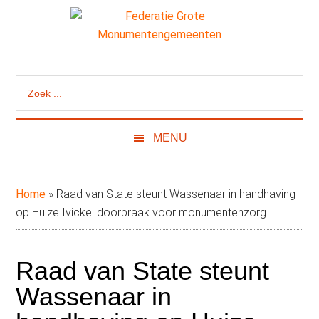
Door
Skip
Spring
naar
to
naar
de
secondary
de
Federatie
Website
hoofd
menu
eerste
van
inhoud
sidebar
Grote
Zoek
de
...
Federatie
Monumentengeme
Grote
MENU
Monumentengemeenten
Home
»
Raad van State steunt Wassenaar in handhaving
op Huize Ivicke: doorbraak voor monumentenzorg
Raad van State steunt
Wassenaar in