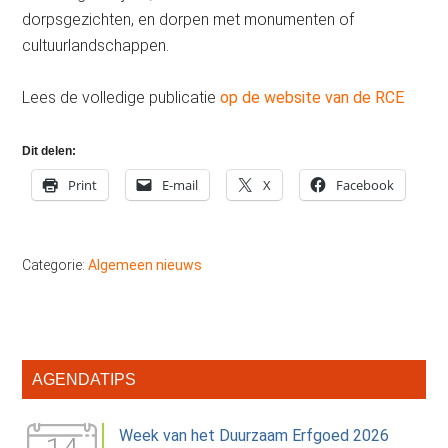
dorpsgezichten, en dorpen met monumenten of
cultuurlandschappen.
Lees de volledige publicatie
op de website van de RCE
Dit delen:
Print
E-mail
X
Facebook
Categorie:
Algemeen nieuws
Primaire
AGENDATIPS
Sidebar
Week van het Duurzaam Erfgoed 2026