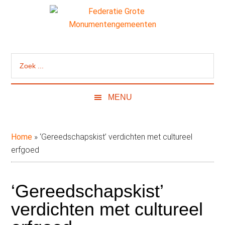
Door
Skip
Spring
naar
to
naar
de
secondary
de
Federatie
Website
hoofd
menu
eerste
van
inhoud
sidebar
Grote
Zoek
de
...
Federatie
Monumentengeme
Grote
MENU
Monumentengemeenten
Home
»
‘Gereedschapskist’ verdichten met cultureel
erfgoed
‘Gereedschapskist’
verdichten met cultureel