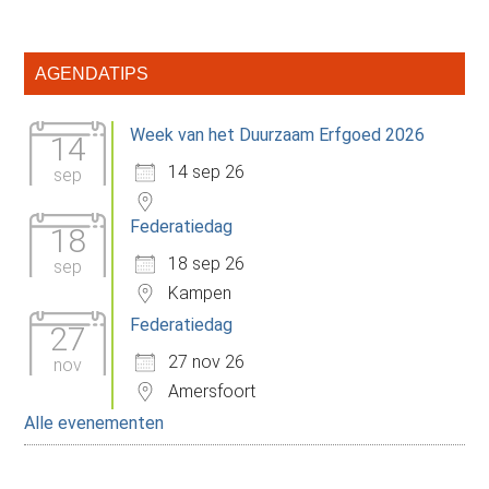
Primaire
AGENDATIPS
Sidebar
Week van het Duurzaam Erfgoed 2026
14
14 sep 26
sep
Federatiedag
18
18 sep 26
sep
Kampen
Federatiedag
27
27 nov 26
nov
Amersfoort
Alle evenementen