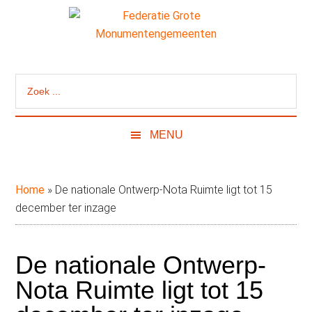
Door
Skip
Spring
naar
to
naar
de
secondary
de
Federatie
Website
hoofd
menu
eerste
van
inhoud
sidebar
Grote
Zoek
de
...
Federatie
Monumentengeme
Grote
MENU
Monumentengemeenten
Home
»
De nationale Ontwerp-Nota Ruimte ligt tot 15
december ter inzage
De nationale Ontwerp-
Nota Ruimte ligt tot 15