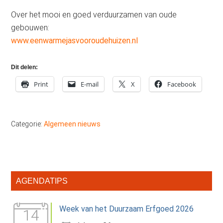
Over het mooi en goed verduurzamen van oude
gebouwen:
www.eenwarmejasvooroudehuizen.nl
Dit delen:
Print
E-mail
X
Facebook
Categorie:
Algemeen nieuws
Primaire
AGENDATIPS
Sidebar
Week van het Duurzaam Erfgoed 2026
14