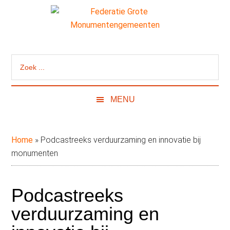
Door
Skip
Spring
naar
to
naar
de
secondary
de
Federatie
Website
hoofd
menu
eerste
van
inhoud
sidebar
Grote
Zoek
de
...
Federatie
Monumentengeme
Grote
MENU
Monumentengemeenten
Home
»
Podcastreeks verduurzaming en innovatie bij
monumenten
Podcastreeks
verduurzaming en