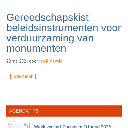
Gereedschapskist
beleidsinstrumenten voor
verduurzaming van
monumenten
28 mei 2021
door
Ilse Rijneveld
overGereedschapskist
…
[Lees meer...]
beleidsinstrumenten
voor
verduurzaming
van
Primaire
AGENDATIPS
monumenten
Sidebar
Week van het Duurzaam Erfgoed 2026