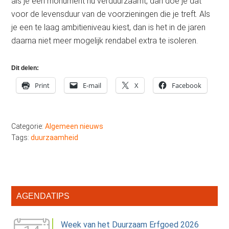
als je een monument nu verduurzaamt, dan doe je dat
voor de levensduur van de voorzieningen die je treft. Als
je een te laag ambitieniveau kiest, dan is het in de jaren
daarna niet meer mogelijk rendabel extra te isoleren.
Dit delen:
Print
E-mail
X
Facebook
Categorie:
Algemeen nieuws
Tags:
duurzaamheid
Primaire
AGENDATIPS
Sidebar
Week van het Duurzaam Erfgoed 2026