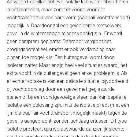
Antwoord: capillair actieve isolatie kan water absorberen
in het materiaal, maar zorgt er vooral voor dat
vochttransport in vloeibare vorm (capillair vochttransport)
mogelijk is. Daardoor zal een geïsoleerde metselwerk
gevel in de winterperiode minder vochtig zijn . Er wordt
geen damprem geplaatst. Daardoor vergroot het
drogingspotentieel, omdat er ook verdamping naar
binnen toe mogelijk is. Een buitengevel wordt door
isoleren natter. Maar er zijn heel veel situaties waarbij het
extra vocht in de buitengevel geen enkel probleem is. Als
er echter sprake is van een delicate situatie, bijvoorbeeld
bij vochtdoorslag door een gevel met geglazuurde
stenen of bij een vorstgevoelige steen dan kan capillaire
isolatie een oplossing zijn, mits de isolatie direct (met een
lijm die capillair vochttransport mogelijk maakt) tegen de
gevel is aangebracht, zonder luchtlaag ertussen. Dit type
isolatie presteert qua isolatiewaarde aanzienlijk slechter
dan traditionele producten en is dus duurder voor de