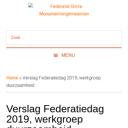
Door
Skip
Spring
naar
to
naar
de
secondary
de
Federatie
Website
hoofd
menu
eerste
van
inhoud
sidebar
Grote
Zoek
de
...
Federatie
Monumentengeme
Grote
MENU
Monumentengemeenten
Home
»
Verslag Federatiedag 2019, werkgroep
duurzaamheid
Verslag Federatiedag
2019, werkgroep