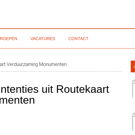
ROEPEN
VACATURES
CONTACT
emeenten
P
kaart Verduurzaming Monumenten
S
tenties uit Routekaart
umenten