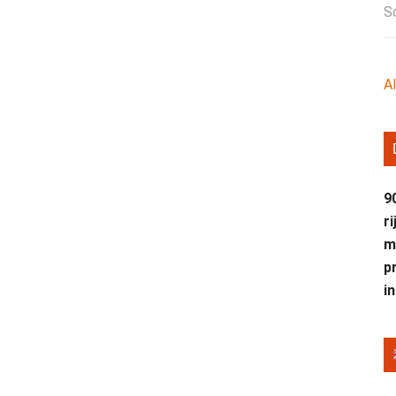
S
A
9
r
m
p
i