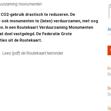
rduurzaming monumenten
 CO2-gebruik drastisch te reduceren. De
r ook monumenten te (laten) verduurzamen, met oog
den. In een Routekaart Verduurzaming Monumenten
A
at doel vastgelegd. De Federatie Grote
es uit de Routekaart.
 Lees (pdf) de Routekaart hieronder.
I
S
B
S
S