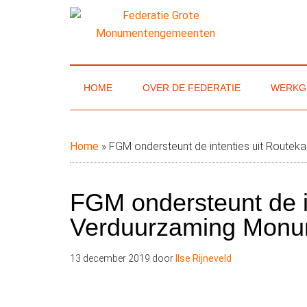
Door
Skip
Spring
naar
to
naar
de
secondary
de
Federatie
Website
hoofd
menu
eerste
van
inhoud
sidebar
Grote
de
HOME
OVER DE FEDERATIE
WERKG
Federatie
Monumenteng
Grote
Monumentengemeenten
Home
»
FGM ondersteunt de intenties uit Route
FGM ondersteunt de in
Verduurzaming Mon
13 december 2019
door
Ilse Rijneveld