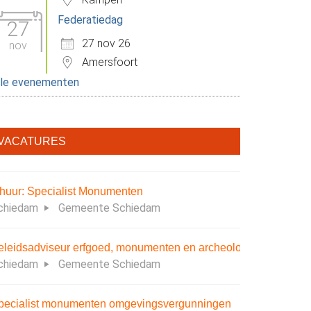
Federatiedag
27
27 nov 26
nov
Amersfoort
lle evenementen
VACATURES
nhuur: Specialist Monumenten
chiedam
Gemeente Schiedam
eleidsadviseur erfgoed, monumenten en archeologie
chiedam
Gemeente Schiedam
pecialist monumenten omgevingsvergunningen