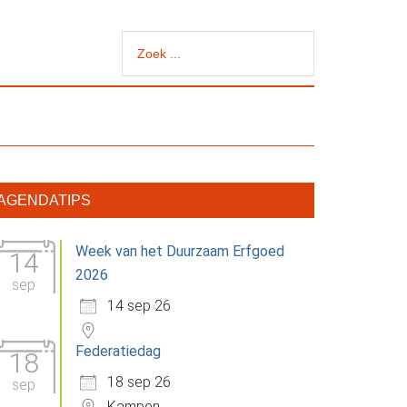
Zoek
...
rimaire
AGENDATIPS
idebar
Week van het Duurzaam Erfgoed
14
2026
sep
14 sep 26
Federatiedag
18
18 sep 26
sep
Kampen