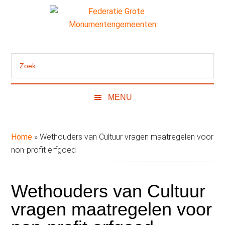
Door
Skip
Spring
naar
to
naar
de
secondary
de
Federatie
Website
hoofd
menu
eerste
van
inhoud
sidebar
Grote
Zoek
de
...
Federatie
Monumentengeme
Grote
MENU
Monumentengemeenten
Home
»
Wethouders van Cultuur vragen maatregelen voor
non-profit erfgoed
Wethouders van Cultuur
vragen maatregelen voor