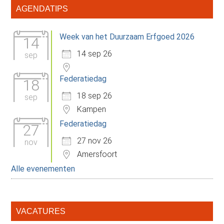
Primaire
AGENDATIPS
Sidebar
Week van het Duurzaam Erfgoed 2026
14
14 sep 26
sep
Federatiedag
18
18 sep 26
sep
Kampen
Federatiedag
27
27 nov 26
nov
Amersfoort
Alle evenementen
VACATURES