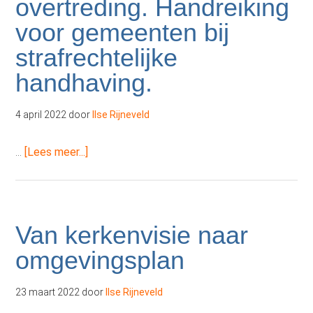
overtreding. Handreiking
Erfgoedstandaard
voor gemeenten bij
strafrechtelijke
handhaving.
4 april 2022
door
Ilse Rijneveld
overPublicatie
…
[Lees meer...]
Monument
en
overtreding.
Handreiking
Van kerkenvisie naar
voor
omgevingsplan
gemeenten
bij
23 maart 2022
door
Ilse Rijneveld
strafrechtelijke