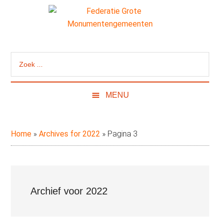
Door
Skip
Spring
naar
to
naar
de
secondary
de
Federatie
Website
hoofd
menu
eerste
van
inhoud
sidebar
Grote
Zoek
de
...
Federatie
Monumentengeme
Grote
MENU
Monumentengemeenten
Home
»
Archives for 2022
»
Pagina 3
Archief voor 2022