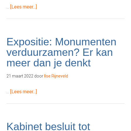
handhaving.
overVan
…
[Lees meer...]
kerkenvisie
naar
omgevingsplan
Expositie: Monumenten
verduurzamen? Er kan
meer dan je denkt
21 maart 2022
door
Ilse Rijneveld
overExpositie:
…
[Lees meer...]
Monumenten
verduurzamen?
Er
kan
Kabinet besluit tot
meer