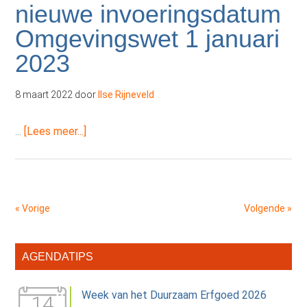
nieuwe invoeringsdatum
dan
Omgevingswet 1 januari
je
denkt
2023
8 maart 2022
door
Ilse Rijneveld
overKabinet
…
[Lees meer...]
besluit
tot
nieuwe
invoeringsdatum
« Vorige
Volgende »
Omgevingswet
1
Primaire
januari
AGENDATIPS
2023
Sidebar
Week van het Duurzaam Erfgoed 2026
14