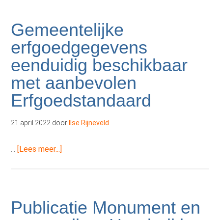
Gemeentelijke
erfgoedgegevens
eenduidig beschikbaar
met aanbevolen
Erfgoedstandaard
21 april 2022
door
Ilse Rijneveld
overGemeentelijke
…
[Lees meer...]
erfgoedgegevens
eenduidig
beschikbaar
met
Publicatie Monument en
aanbevolen