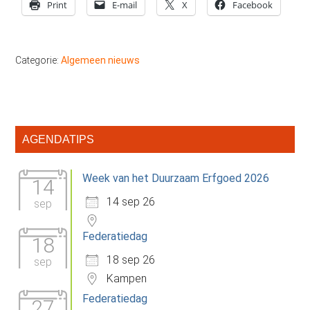
Print
E-mail
X
Facebook
Categorie:
Algemeen nieuws
Primaire
AGENDATIPS
Sidebar
Week van het Duurzaam Erfgoed 2026
14
14 sep 26
sep
Federatiedag
18
18 sep 26
sep
Kampen
Federatiedag
27