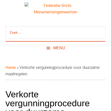
Door
Skip
Spring
naar
to
naar
de
secondary
de
Federatie
Website
hoofd
menu
eerste
van
inhoud
sidebar
Grote
Zoek
de
...
Federatie
Monumentengeme
Grote
MENU
Monumentengemeenten
Home
»
Verkorte vergunningprocedure voor duurzame
maatregelen.
Verkorte
vergunningprocedure