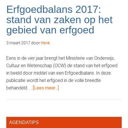
weth
Erfgoedbalans 2017:
Bestu
stand van zaken op het
Plat
gebied van erfgoed
Erf
3 maart 2017
door
Henk
Eens in de vier jaar brengt het Ministerie van Onderwijs,
Cultuur en Wetenschap (OCW) de stand van het erfgoed
in beeld door middel van een Erfgoedbalans. In deze
publicatie wordt het erfgoed in de volle breedte
overErfgoedbalans
behandeld. …
[Lees meer...]
2017:
stand
van
zaken
Primaire
AGENDATIPS
op