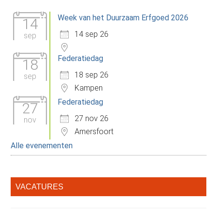
Sidebar
het
Week van het Duurzaam Erfgoed 2026
gebied
14
van
14 sep 26
sep
erfgoed
Federatiedag
18
18 sep 26
sep
Kampen
Federatiedag
27
27 nov 26
nov
Amersfoort
Alle evenementen
VACATURES