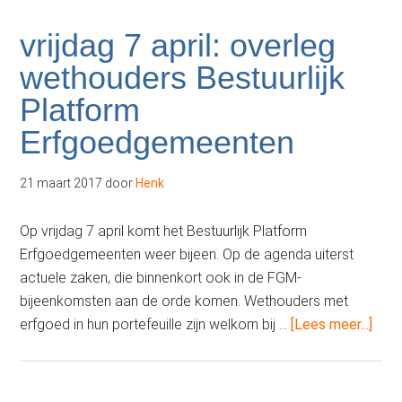
BNG
Bank
vrijdag 7 april: overleg
Erfgoedprijs
wethouders Bestuurlijk
2017!
Platform
Erfgoedgemeenten
21 maart 2017
door
Henk
Op vrijdag 7 april komt het Bestuurlijk Platform
Erfgoedgemeenten weer bijeen. Op de agenda uiterst
actuele zaken, die binnenkort ook in de FGM-
bijeenkomsten aan de orde komen. Wethouders met
over
erfgoed in hun portefeuille zijn welkom bij …
[Lees meer...]
7
april:
over