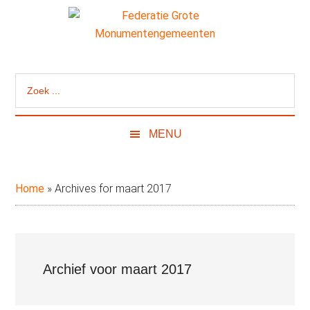
Door
Skip
Spring
naar
to
naar
de
secondary
de
Federatie
Website
hoofd
menu
eerste
van
inhoud
sidebar
Grote
Zoek
de
...
Federatie
Monumentengeme
Grote
MENU
Monumentengemeenten
Home
»
Archives for maart 2017
Archief voor maart 2017