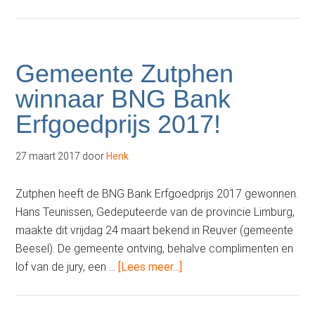
‘Wet
Kwaliteitsborging
voor
het
Gemeente Zutphen
bouwen’
winnaar BNG Bank
&
Erfgoedprijs 2017!
gemeentelijke
monumenten
27 maart 2017
door
Henk
Zutphen heeft de BNG Bank Erfgoedprijs 2017 gewonnen.
Hans Teunissen, Gedeputeerde van de provincie Limburg,
maakte dit vrijdag 24 maart bekend in Reuver (gemeente
Beesel). De gemeente ontving, behalve complimenten en
overGemeente
lof van de jury, een …
[Lees meer...]
Zutphen
winnaar