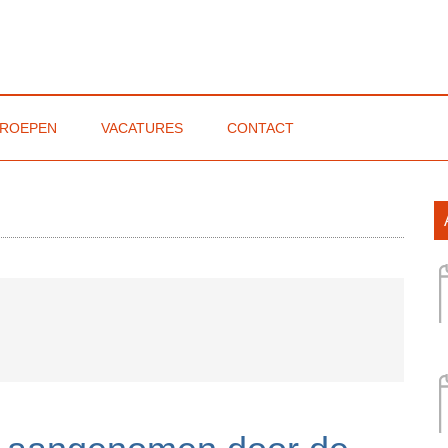
ROEPEN
VACATURES
CONTACT
emeenten
P
S