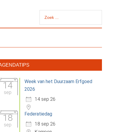
Zoek
...
rimaire
AGENDATIPS
idebar
Week van het Duurzaam Erfgoed
14
2026
sep
14 sep 26
Federatiedag
18
18 sep 26
sep
Kampen