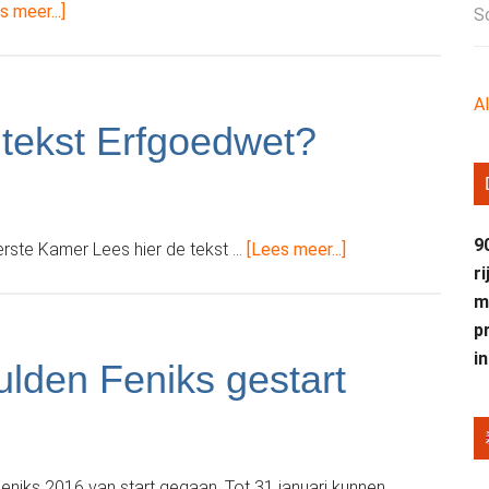
over€
s meer...]
S
250.000
voor
Open
A
Monumentendag
 tekst Erfgoedwet?
9
overNieuwsgierig
ste Kamer Lees hier de tekst …
[Lees meer...]
r
naar
m
de
p
tekst
i
Erfgoedwet?
lden Feniks gestart
eniks 2016 van start gegaan. Tot 31 januari kunnen