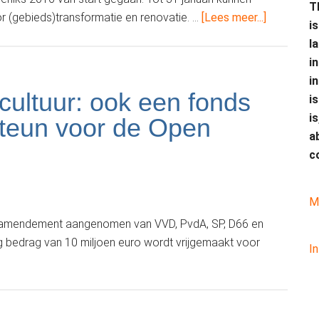
T
overInzend
r (gebieds)transformatie en renovatie. …
[Lees meer...]
i
NRP
l
Gulden
i
Feniks
i
gestart
 cultuur: ook een fonds
i
i
steun voor de Open
a
c
M
 amendement aangenomen van VVD, PvdA, SP, D66 en
g bedrag van 10 miljoen euro wordt vrijgemaakt voor
I
er10
ljoen
tra
or