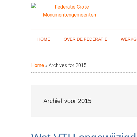
Door
Skip
Spring
naar
to
naar
de
secondary
de
Federatie
Website
hoofd
menu
eerste
van
inhoud
sidebar
Grote
de
HOME
OVER DE FEDERATIE
WERKG
Federatie
Monumenteng
Grote
Monumentengemeenten
Home
»
Archives for 2015
Archief voor 2015