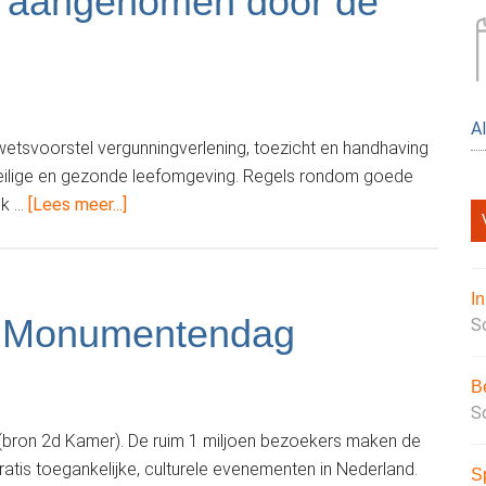
d aangenomen door de
A
tsvoorstel vergunningverlening, toezicht en handhaving
eilige en gezonde leefomgeving. Regels rondom goede
overWet
jk …
[Lees meer...]
VTH
ongewijzigd
aangenomen
I
door
n Monumentendag
S
de
Eerste
B
Kamer
S
on 2d Kamer). De ruim 1 miljoen bezoekers maken de
tis toegankelijke, culturele evenementen in Nederland.
S