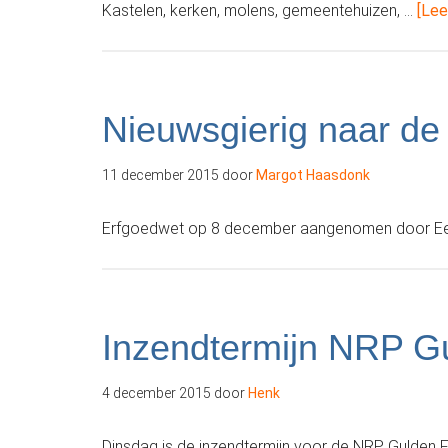
Kastelen, kerken, molens, gemeentehuizen, …
[Lee
Nieuwsgierig naar de
11 december 2015
door
Margot Haasdonk
Erfgoedwet op 8 december aangenomen door Eer
Inzendtermijn NRP Gu
4 december 2015
door
Henk
Dinsdag is de inzendtermijn voor de NRP Gulden F