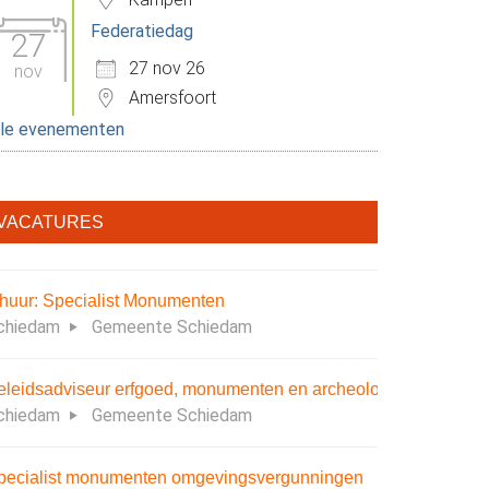
Federatiedag
27
27 nov 26
nov
Amersfoort
lle evenementen
VACATURES
nhuur: Specialist Monumenten
chiedam
Gemeente Schiedam
eleidsadviseur erfgoed, monumenten en archeologie
chiedam
Gemeente Schiedam
pecialist monumenten omgevingsvergunningen